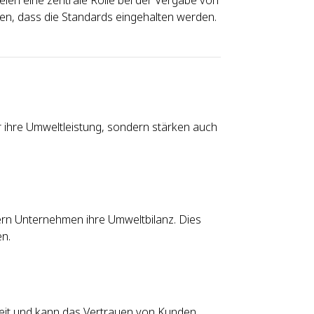
ielen eine zentrale Rolle bei der Vergabe von
len, dass die Standards eingehalten werden.
nur ihre Umweltleistung, sondern stärken auch
ssern Unternehmen ihre Umweltbilanz. Dies
n.
keit und kann das Vertrauen von Kunden,