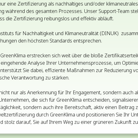
ur eine Zertifizierung als nachhaltiges und/oder klimaneutral
g während des gesamten Prozesses. Unser Support-Team ste
s die Zertifizierung reibungslos und effektiv abläuft.
stituts für Nachhaltigkeit und Klimaneutralität (DINUK) zusamm
ühungen den höchsten Standards entsprechen.
reenKlima erstrecken sich weit über die bloße Zertifikatserteil
ingehende Analyse Ihrer Unternehmensprozesse, um Optimieru
s unterstützt Sie dabei, effiziente Maßnahmen zur Reduzierung
ische Verantwortung zu stärken.
t nicht nur als Anerkennung für Ihr Engagement, sondern auch a
ernehmen, die sich für GreenKlima entscheiden, signalisiere
äglichkeit, sondern auch ihre Bereitschaft, aktiv einen Beitrag 
ltzertifizierung durch GreenKlima und positionieren Sie Ihr Un
nd stolz darauf, Sie auf Ihrem Weg zu einer grüneren Zukunft zu