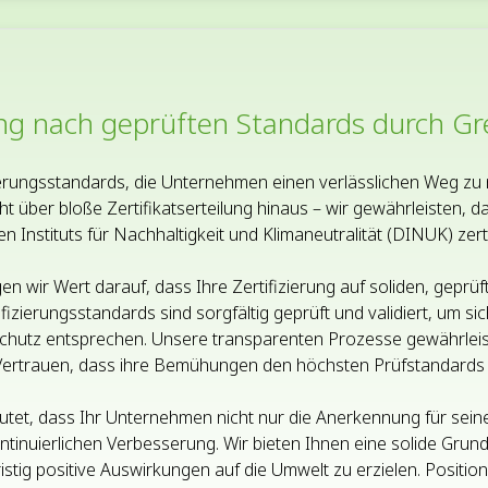
erung nach geprüften Standards durch G
zierungsstandards, die Unternehmen einen verlässlichen Weg zu
 über bloße Zertifikatserteilung hinaus – wir gewährleisten, 
nstituts für Nachhaltigkeit und Klimaneutralität (DINUK) zertif
n wir Wert darauf, dass Ihre Zertifizierung auf soliden, geprüf
zierungsstandards sind sorgfältig geprüft und validiert, um sic
hutz entsprechen. Unsere transparenten Prozesse gewährleis
s Vertrauen, dass ihre Bemühungen den höchsten Prüfstandards 
utet, dass Ihr Unternehmen nicht nur die Anerkennung für sei
tinuierlichen Verbesserung. Wir bieten Ihnen eine solide Grund
ristig positive Auswirkungen auf die Umwelt zu erzielen. Positio