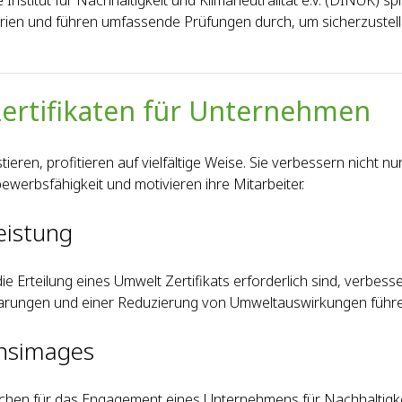
nstitut für Nachhaltigkeit und Klimaneutralität e.V. (DINUK) sp
terien und führen umfassende Prüfungen durch, um sicherzustel
Zertifikaten für Unternehmen
tieren, profitieren auf vielfältige Weise. Sie verbessern nicht 
werbsfähigkeit und motivieren ihre Mitarbeiter.
eistung
die Erteilung eines Umwelt Zertifikats erforderlich sind, verbe
parungen und einer Reduzierung von Umweltauswirkungen führe
ensimages
 Zeichen für das Engagement eines Unternehmens für Nachhaltig